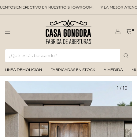
NTOS EN EFECTIVO EN NUESTRO SHOWROOM!
Y LA MEJOR ATENCIO
0
LINEA DEMOLICION
FABRICADAS EN STOCK
A MEDIDA
MU
1
/
10