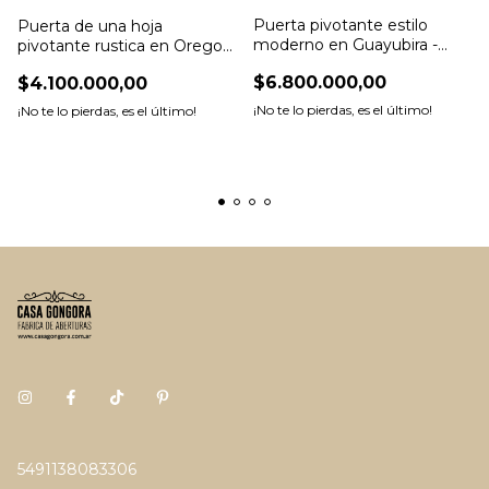
Puerta pivotante estilo
Puerta de una hoja
moderno en Guayubira -
pivotante rustica en Oregon
Cod: 6647
- Cod: 6551
$6.800.000,00
$4.100.000,00
¡No te lo pierdas, es el último!
¡No te lo pierdas, es el último!
5491138083306