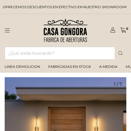
CEMOS DESCUENTOS EN EFECTIVO EN NUESTRO SHOWROOM!
Y LA
0
LINEA DEMOLICION
FABRICADAS EN STOCK
A MEDIDA
MU
1
/
7