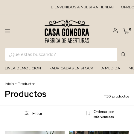
BIENVENIDOS A NUESTRA TIENDA!
OFRECEMOS DESCUEN
0
LINEA DEMOLICION
FABRICADAS EN STOCK
A MEDIDA
MU
Inicio
>
Productos
Productos
1150 productos
Ordenar por:
Filtrar
Más vendidos