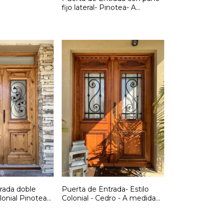
fijo lateral- Pinotea- A
medida. Cód: F272
rada doble
Puerta de Entrada- Estilo
olonial Pinotea-
Colonial - Cedro - A medida
d: F269
Cód: F268