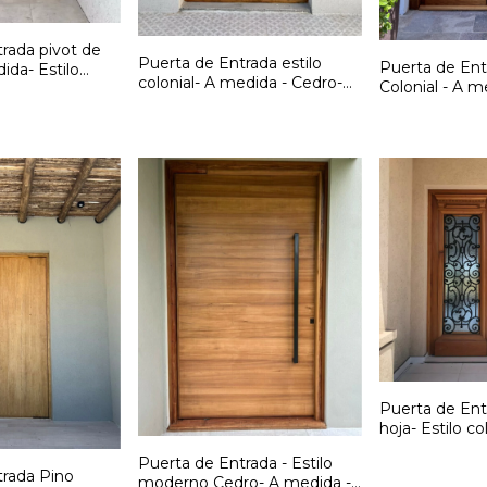
rada pivot de
Puerta de Entrada estilo
Puerta de Entr
ida- Estilo
colonial- A medida - Cedro-
Colonial - A 
d: F280
Cód: F279
Cedro- Cód: 
Puerta de Ent
hoja- Estilo co
medida- Cód 
Puerta de Entrada - Estilo
trada Pino
moderno Cedro- A medida -