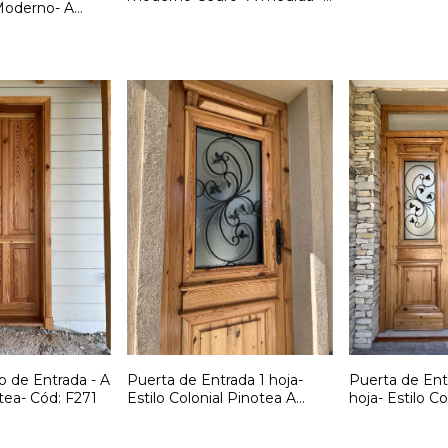
 Moderno- A
Cód:F274
 F275
o de Entrada - A
Puerta de Entrada 1 hoja-
Puerta de Ent
tea- Cód: F271
Estilo Colonial Pinotea A
hoja- Estilo C
medida- Cód: F270
A medida -Có