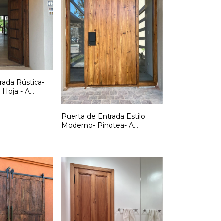
rada Rústica-
Hoja - A
 F257
Puerta de Entrada Estilo
Moderno- Pinotea- A
medida- Cód: F256