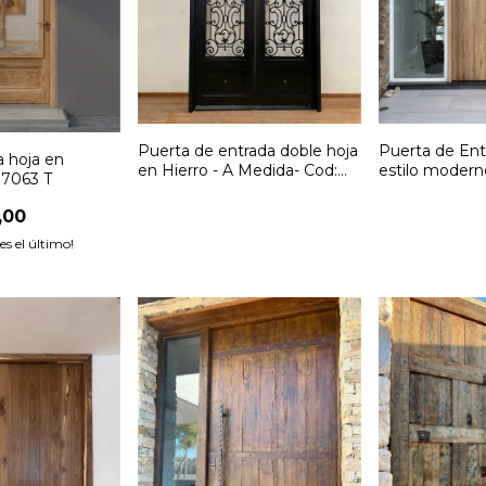
Puerta de entrada doble hoja
Puerta de Ent
a hoja en
en Hierro - A Medida- Cod:
estilo modern
: 7063 T
6747
Cód: F286
,00
 es el último!