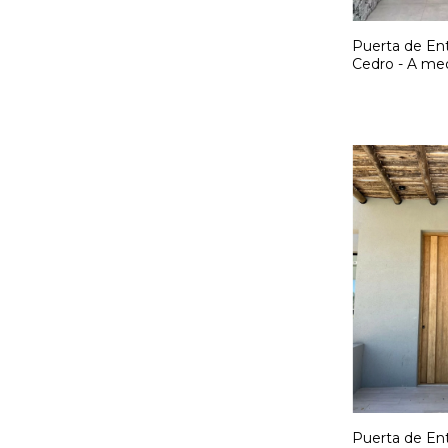
Puerta de Ent
Cedro - A med
moderno- Có
Puerta de En