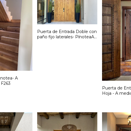
Puerta de Entrada Doble con
paño fijo laterales- PínoteaA
medida- Cód: F262
inotea- A
 F263
Puerta de Ent
Hoja - A medi