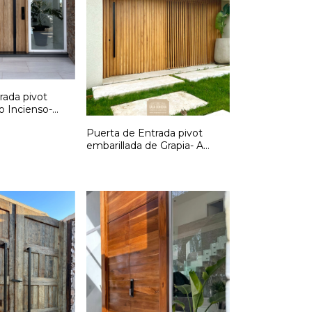
rada pivot
o Incienso-
Puerta de Entrada pivot
embarillada de Grapia- A
medida. Cód: F285