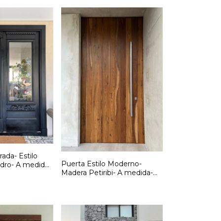
ada- Estilo
Puerta Estilo Moderno-
edro- A medida-
Madera Petiribi- A medida-
Cód: F264