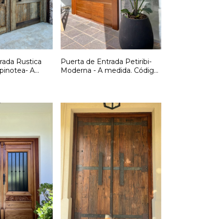
rada Rustica
Puerta de Entrada Petiribi-
 pinotea- A
Moderna - A medida. Código
 F282
F281