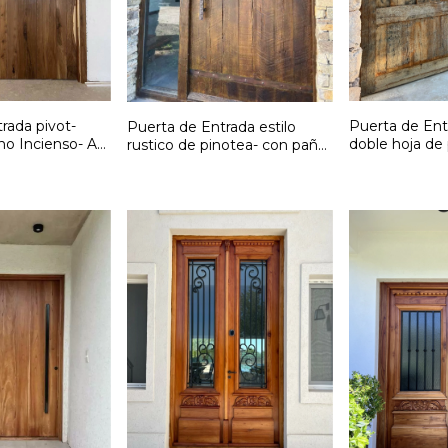
rada pivot-
Puerta de Ent
Puerta de Entrada estilo
no Incienso- A
doble hoja de
rustico de pinotea- con paño
 F284
medida- Cód:
fijo lateral- A medida-
Cód:F283