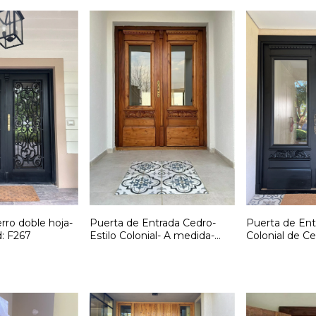
rro doble hoja-
Puerta de Entrada Cedro-
Puerta de Entr
: F267
Estilo Colonial- A medida-
Colonial de C
Cód: F266
Cód: F265