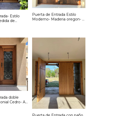
Puerta de Entrada Estilo
ada- Estilo
Moderno- Maderia oregon- A
medida de
medida- Cód F276
F278
rada doble
lonial Cedro- A
F273
Puerta de Entrada con paño