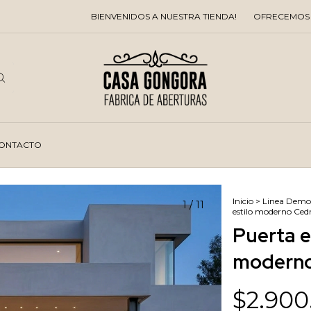
BIENVENIDOS A NUESTRA TIENDA!
OFRECEMOS DESCUEN
ONTACTO
Inicio
>
Linea Demol
1
/
11
estilo moderno Cedr
Puerta e
moderno
$2.900