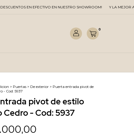
TOS EN EFECTIVO EN NUESTRO SHOWROOM!
Y LA MEJOR ATENCIO
0
icion
>
Puertas
>
De exterior
>
Puerta entrada pivot de
o - Cod: 5937
ntrada pivot de estilo
 Cedro - Cod: 5937
.000,00