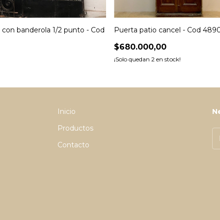
 con banderola 1/2 punto - Cod
Puerta patio cancel - Cod 489
$680.000,00
¡Solo quedan
2
en stock!
Inicio
N
Productos
Contacto