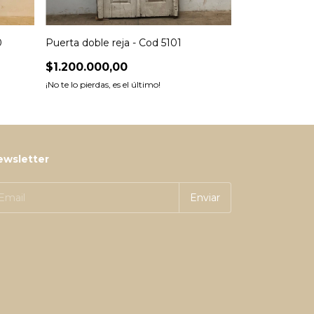
0
Puerta doble reja - Cod 5101
Portada de do
$1.200.000,00
$980.000,0
¡No te lo pierdas, es el último!
¡No te lo pierdas, 
ewsletter