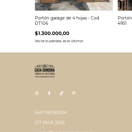
rola - Cod
Portón garage de 4 hojas - Cod
Portón
DT106
4951
$1.300.000,00
¡No te lo pierdas, es el último!
5491138083306
011 3808 3306