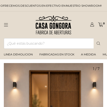
CEMOS DESCUENTOS EN EFECTIVO EN NUESTRO SHOWROOM!
Y LA 
0
LINEA DEMOLICION
FABRICADAS EN STOCK
A MEDIDA
MU
1
/
7