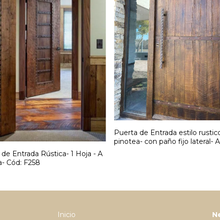
Puerta de Entrada estilo rustic
pinotea- con paño fijo lateral- A
medida- Cód:F283
de Entrada Rústica- 1 Hoja - A
- Cód: F258
Inicio
N