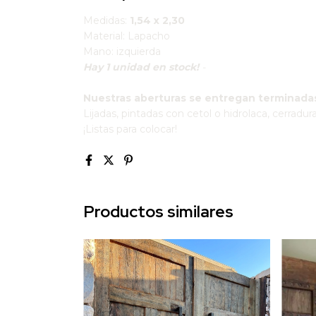
Medidas:
1,54 x 2,30
Material: Lapacho
Mano: izquierda
Hay 1 unidad en stock!
-
Nuestras aberturas se entregan terminada
Lijadas, pintadas con cetol o hidrolaca
, cerradura
¡Listas para colocar!
Productos similares