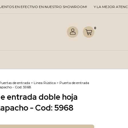
N EFECTIVO EN NUESTRO SHOWROOM!
Y LA MEJOR ATENCION TE E
0
Puertas de entrada
>
Linea Rústica
>
Puerta de entrada
Lapacho - Cod: 5968
e entrada doble hoja
Lapacho - Cod: 5968