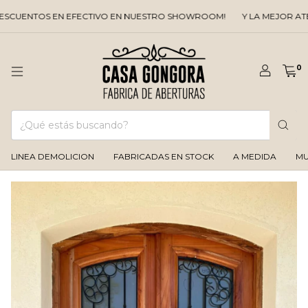
UENTOS EN EFECTIVO EN NUESTRO SHOWROOM!
Y LA MEJOR ATEN
0
LINEA DEMOLICION
FABRICADAS EN STOCK
A MEDIDA
MU