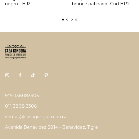
negro - HJ2
bronce patinado -Cod HP2
5491138083306
011 3808 3306
ventas@casagongora.com.ar
Avenida Benavidez 2814 - Benavidez, Tigre