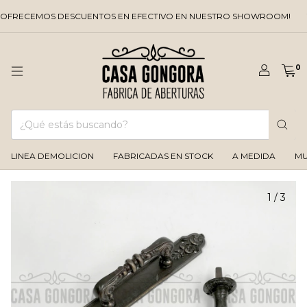
CEMOS DESCUENTOS EN EFECTIVO EN NUESTRO SHOWROOM!
Y LA 
0
LINEA DEMOLICION
FABRICADAS EN STOCK
A MEDIDA
MU
1
/
3