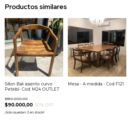
Productos similares
Sillon Bali asiento curvo
Mesa - A medida - Cod F121
Petiribí- Cód: M24 OUTLET
$180.000,00
$90.000,00
50
% OFF
¡Solo quedan
2
en stock!