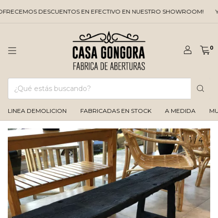
EMOS DESCUENTOS EN EFECTIVO EN NUESTRO SHOWROOM!
Y LA 
0
LINEA DEMOLICION
FABRICADAS EN STOCK
A MEDIDA
MU
1
/
4